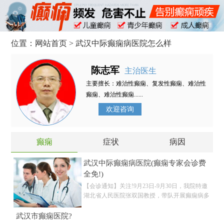
位置：
网站首页
> 武汉中际癫痫病医院怎么样
陈志军
主治医生
主要擅长：难治性癫痫、复发性癫痫、难治性
癫痫、难治性癫痫......
欢迎咨询
癫痫
症状
病因
武汉中际癫痫病医院(癫痫专家会诊费
全免!)
【会诊通知】关注!9月23日-9月30日，我院特邀
湖北省人民医院张双国教授，带队开展癫痫病多
武汉市癫痫医院?