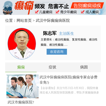
位置：
网站首页
> 武汉中际癫痫病医院
陈志军
主治医生
主要擅长：难治性癫痫、复发性癫痫、难治性
癫痫、难治性癫痫......
欢迎咨询
癫痫
症状
病因
武汉中际癫痫病医院(癫痫专家会诊费
全免!)
【会诊通知】关注!9月23日-9月30日，我院特邀
湖北省人民医院张双国教授，带队开展癫痫病多
武汉市癫痫医院?